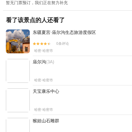
暂无门票预订，我们正在努力补充
看了该景点的人还看了
东疆夏宫·庙尔沟生态旅游度假区
0条评论


哈密·哈密市
庙尔沟
(3A)
哈密·哈密市
天宝康乐中心
哈密·哈密市
猴娃山石雕群