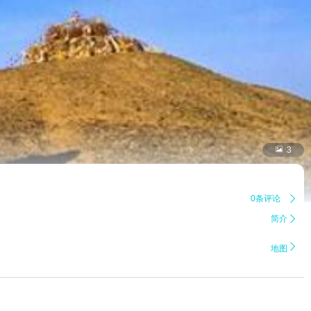

3
0条评论

简介


地图