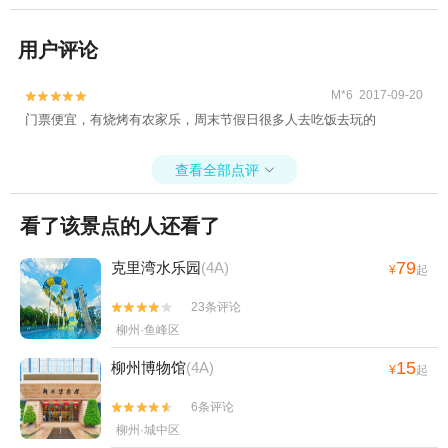
用户评论
M*6 2017-09-20


门票便宜，有烧烤有农家乐，周末节假日很多人去吃饭去玩的
查看全部点评

看了该景点的人还看了
79
克里湾水乐园
(4A)
¥
起
23条评论


柳州·鱼峰区
15
柳州博物馆
(4A)
¥
起
6条评论


柳州·城中区