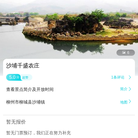


6
沙埔千盛农庄
5.0
1条评论

分
超赞
查看景点简介及开放时间
简介


柳州市柳城县沙埔镇
地图
暂无报价
暂无门票预订，我们正在努力补充