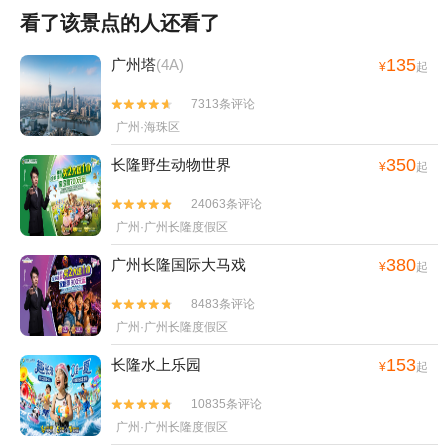
看了该景点的人还看了
135
广州塔
(4A)
¥
起
7313条评论


广州·海珠区
350
长隆野生动物世界
¥
起
24063条评论


广州·广州长隆度假区
380
广州长隆国际大马戏
¥
起
8483条评论


广州·广州长隆度假区
153
长隆水上乐园
¥
起
10835条评论


广州·广州长隆度假区