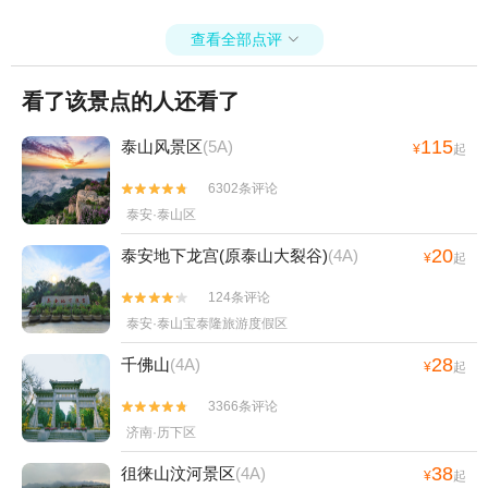
查看全部点评

看了该景点的人还看了
115
泰山风景区
(5A)
¥
起
6302条评论


泰安·泰山区
20
泰安地下龙宫(原泰山大裂谷)
(4A)
¥
起
124条评论


泰安·泰山宝泰隆旅游度假区
28
千佛山
(4A)
¥
起
3366条评论


济南·历下区
38
徂徕山汶河景区
(4A)
¥
起