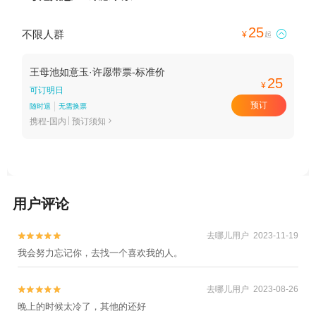
25
不限人群

¥
起
王母池如意玉·许愿带票-标准价
25
¥
可订明日
预订
随时退
无需换票
携程-国内
预订须知

用户评论
去哪儿用户 2023-11-19


我会努力忘记你，去找一个喜欢我的人。
去哪儿用户 2023-08-26


晚上的时候太冷了，其他的还好