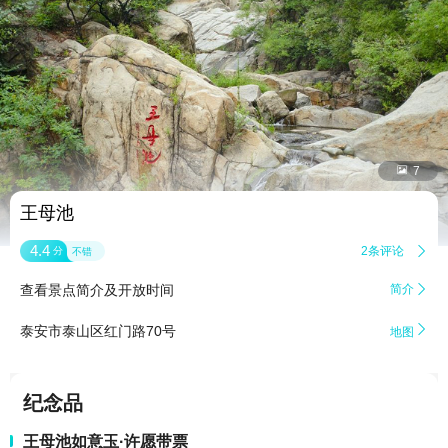


7
王母池
4.4
2条评论

分
不错
查看景点简介及开放时间
简介


泰安市泰山区红门路70号
地图
纪念品
王母池如意玉·许愿带票