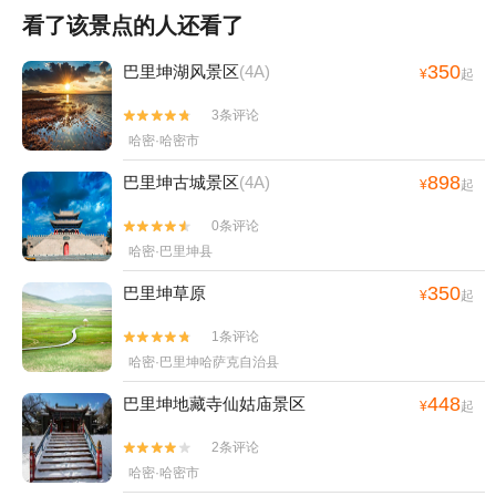
看了该景点的人还看了
350
巴里坤湖风景区
(4A)
¥
起
3条评论


哈密·哈密市
898
巴里坤古城景区
(4A)
¥
起
0条评论


哈密·巴里坤县
350
巴里坤草原
¥
起
1条评论


哈密·巴里坤哈萨克自治县
448
巴里坤地藏寺仙姑庙景区
¥
起
2条评论


哈密·哈密市