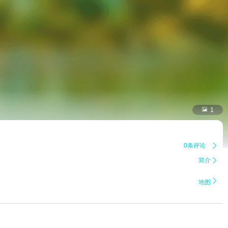

1
0条评论

简介


地图