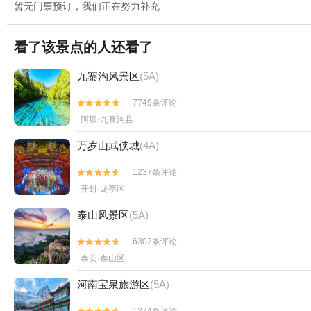
暂无门票预订，我们正在努力补充
看了该景点的人还看了
九寨沟风景区
(5A)
7749条评论


阿坝·九寨沟县
万岁山武侠城
(4A)
1237条评论


开封·龙亭区
泰山风景区
(5A)
6302条评论


泰安·泰山区
河南宝泉旅游区
(5A)