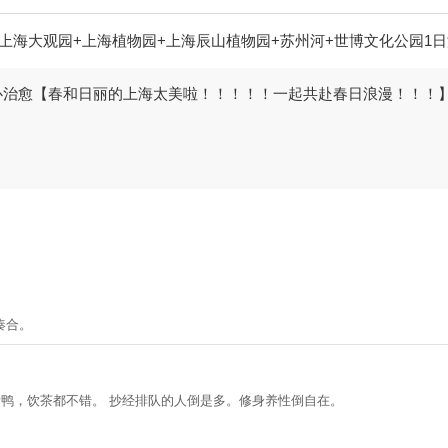
上海大观园+上海植物园+上海辰山植物园+苏州河+世博文化公园1日
心治愈【春和日丽的上海太美啦！！！！！一起共赴春日浪漫！！！
凑合。
素鸭，饮茶都不错。 抄经排队的人倒是多。修身养性倒自在。