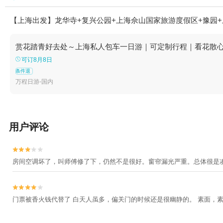
【上海出发】龙华寺+复兴公园+上海佘山国家旅游度假区+豫园+
赏花踏青好去处～上海私人包车一日游｜可定制行程｜看花散
可订8月8日
条件退
万程日游-国内
用户评论


房间空调坏了，叫师傅修了下，仍然不是很好。窗帘漏光严重。总体很是


门票被香火钱代替了 白天人虽多，偏关门的时候还是很幽静的。 素面，