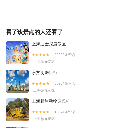
看了该景点的人还看了
上海迪士尼度假区
23333条评论


上海·浦东新区
东方明珠
(5A)
33904条评论


上海·浦东新区
上海野生动物园
(5A)
18347条评论


上海·浦东新区