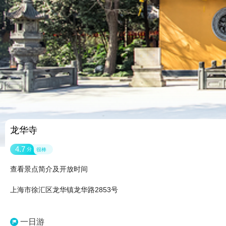
龙华寺
4.7
分
很棒
查看景点简介及开放时间
上海市徐汇区龙华镇龙华路2853号
一日游