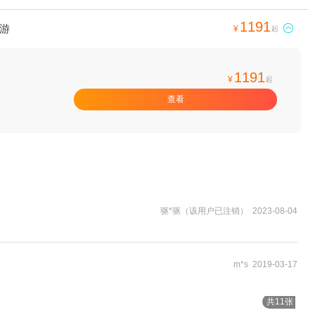
1191
游

¥
起
】
1191
¥
起
查看
驱*驱（该用户已注销） 2023-08-04
m*s 2019-03-17
共11张