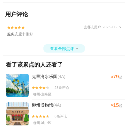
用户评论
去哪儿用户 2025-11-15


服务态度非常好
查看全部点评

看了该景点的人还看了
79
克里湾水乐园
(4A)
¥
起
23条评论


柳州·鱼峰区
15
柳州博物馆
(4A)
¥
起
6条评论


柳州·城中区