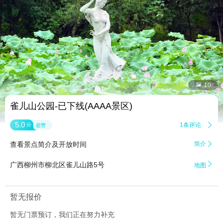


10
雀儿山公园-已下线(AAAA景区)
5.0
1条评论

分
超赞
查看景点简介及开放时间
简介


广西柳州市柳北区雀儿山路5号
地图
暂无报价
暂无门票预订，我们正在努力补充