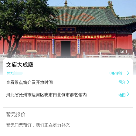


1
文庙大成殿
0条评论

暂无点评
查看景点简介及开放时间
简介


河北省沧州市运河区晓市街北侧市群艺馆内
地图
暂无报价
暂无门票预订，我们正在努力补充