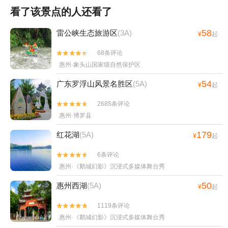
看了该景点的人还看了
58
雷公峡生态旅游区
(3A)
¥
起
68条评论


惠州·象头山国家级自然保护区
54
广东罗浮山风景名胜区
(5A)
¥
起
2685条评论


惠州·博罗县
179
红花湖
(5A)
¥
起
6条评论


惠州·《鹅城幻影》沉浸式多媒体舞台秀
50
惠州西湖
(5A)
¥
起
1119条评论


惠州·《鹅城幻影》沉浸式多媒体舞台秀