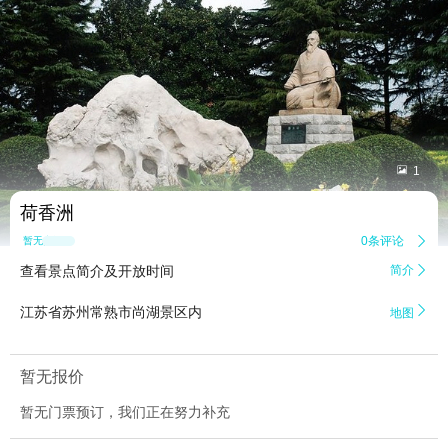


1
荷香洲
0条评论

暂无点评
查看景点简介及开放时间
简介


江苏省苏州常熟市尚湖景区内
地图
暂无报价
暂无门票预订，我们正在努力补充