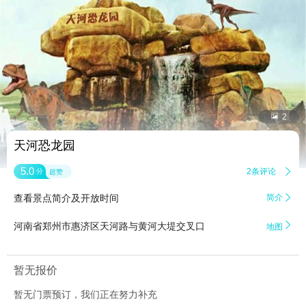


2
天河恐龙园
5.0
2条评论

分
超赞
查看景点简介及开放时间
简介


河南省郑州市惠济区天河路与黄河大堤交叉口
地图
暂无报价
暂无门票预订，我们正在努力补充