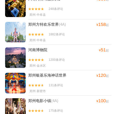
248条评论


郑州·中牟县
158
郑州方特欢乐世界
(4A)
¥
起
1882条评论


郑州·中牟县
51
河南博物院
¥
起
1200条评论


郑州·金水区
120
郑州银基乐海神话世界
¥
起
131条评论


郑州·新密市
100
郑州电影小镇
(4A)
¥
起
175条评论

