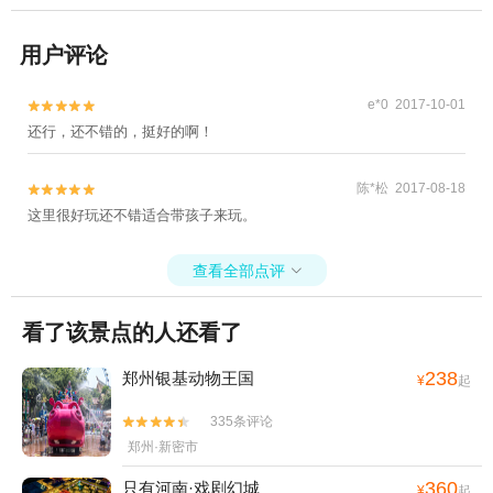
用户评论
e*0 2017-10-01


还行，还不错的，挺好的啊！
陈*松 2017-08-18


这里很好玩还不错适合带孩子来玩。
查看全部点评

看了该景点的人还看了
238
郑州银基动物王国
¥
起
335条评论


郑州·新密市
360
只有河南·戏剧幻城
¥
起