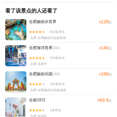
看了该景点的人还看了
128
合肥融创水世界
¥
起
810条评论


合肥·合肥融创文化旅游城
140
合肥海洋世界
(3A)
¥
起
629条评论


合肥·合肥市
168
合肥融创乐园
(4A)
¥
起
792条评论


合肥·合肥融创文化旅游城
83.9
合柴1972
¥
起
1条评论


合肥·包河区