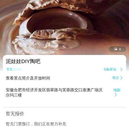


4
泥娃娃DIY陶吧
0条评论

暂无点评
查看景点简介及开放时间
简介

安徽合肥市经济开发区翡翠路与芙蓉路交口港澳广场沃
地图
尔玛三楼

暂无报价
暂无门票预订，我们正在努力补充