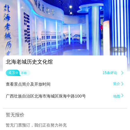


26
北海老城历史文化馆
4.3
15条评论

分
不错
查看景点简介及开放时间
简介


广西壮族自治区北海市海城区珠海中路100号
地图
暂无报价
暂无门票预订，我们正在努力补充