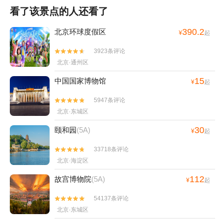
看了该景点的人还看了
390.2
北京环球度假区
¥
起
3923条评论


北京·通州区
15
中国国家博物馆
¥
起
5947条评论


北京·东城区
30
颐和园
(5A)
¥
起
33718条评论


北京·海淀区
112
故宫博物院
(5A)
¥
起
54137条评论


北京·东城区