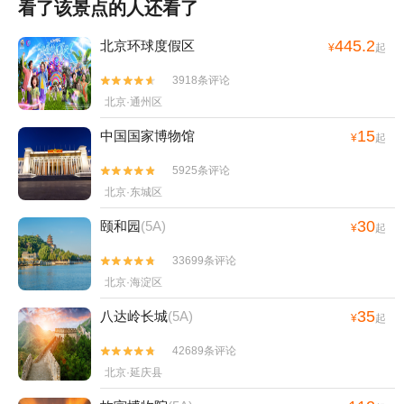
看了该景点的人还看了
445.2
北京环球度假区
¥
起
3918条评论


北京·通州区
15
中国国家博物馆
¥
起
5925条评论


北京·东城区
30
颐和园
(5A)
¥
起
33699条评论


北京·海淀区
35
八达岭长城
(5A)
¥
起
42689条评论


北京·延庆县