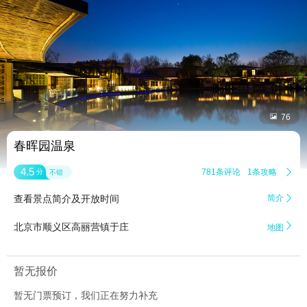


76
春晖园温泉
4.5
781条评论
1条攻略

分
不错
查看景点简介及开放时间
简介


北京市顺义区高丽营镇于庄
地图
暂无报价
暂无门票预订，我们正在努力补充