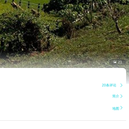

21
20条评论

简介


地图