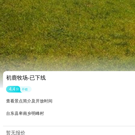
初鹿牧场-已下线
4.4
分
不错
查看景点简介及开放时间
台东县卑南乡明峰村
暂无报价