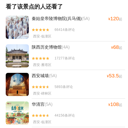
看了该景点的人还看了
120
秦始皇帝陵博物院(兵马俑)
(5A)
¥
起
66414条评论


西安·临潼区
68
陕西历史博物馆
(4A)
¥
起
17277条评论


西安·雁塔区
53.5
西安城墙
(5A)
¥
起
5893条评论


西安·碑林区
108
华清宫
(5A)
¥
起
44156条评论


西安·临潼区