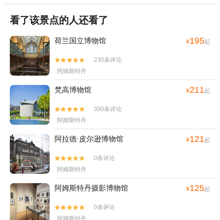
看了该景点的人还看了
195
荷兰国立博物馆
¥
起
230条评论


阿姆斯特丹
211
梵高博物馆
¥
起
390条评论


阿姆斯特丹
121
阿拉德·皮尔逊博物馆
¥
起
0条评论


阿姆斯特丹
125
阿姆斯特丹摄影博物馆
¥
起
0条评论


阿姆斯特丹