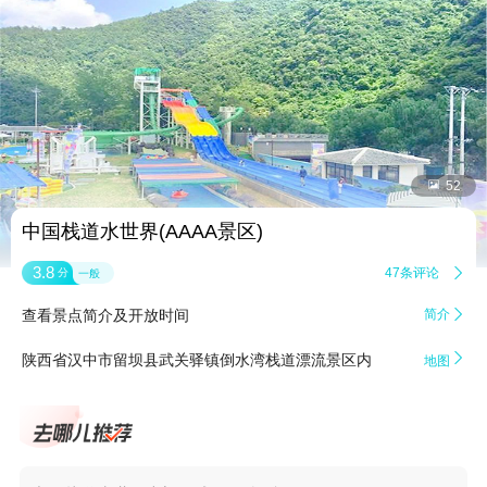


52
中国栈道水世界(AAAA景区)
3.8
47条评论

分
一般
查看景点简介及开放时间
简介


陕西省汉中市留坝县武关驿镇倒水湾栈道漂流景区内
地图