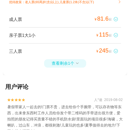
优待政策：老人票(65周岁(含)以上),儿童票(1.2米(不含)以下)

81.6
成人票

¥
起
115
亲子票1大1小

¥
起
245
三人票

¥
起
查看剩余1个

用户评论
人*途 2019-08-02


暑假带家人一起去的!门票不贵，进去给你个手腕带，可以存衣物等东
西，出来拿东西时工作人员给你发个带二维码的手带进出很方便，爱
拍照的朋友记得买质量不错的手机防水袋!里面玩的项目很多!海啸，大
喇叭，过山车，冲浪，都很刺激!儿童玩的也多!夏季值得去的地方!下