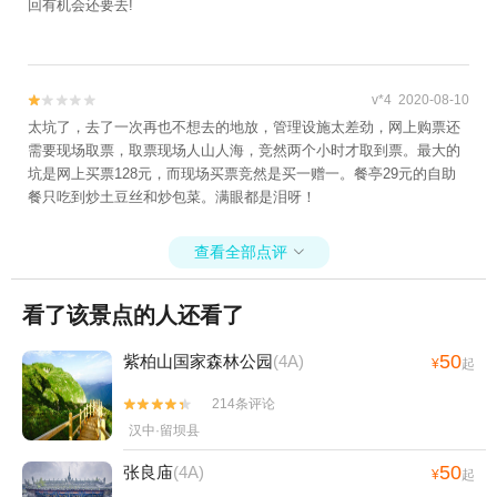
回有机会还要去!
v*4 2020-08-10


太坑了，去了一次再也不想去的地放，管理设施太差劲，网上购票还
需要现场取票，取票现场人山人海，竞然两个小时才取到票。最大的
坑是网上买票128元，而现场买票竞然是买一赠一。餐亭29元的自助
餐只吃到炒土豆丝和炒包菜。满眼都是泪呀！
查看全部点评

看了该景点的人还看了
50
紫柏山国家森林公园
(4A)
¥
起
214条评论


汉中·留坝县
50
张良庙
(4A)
¥
起