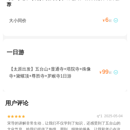
荐
6
大小同价

¥
起
一日游
【太原出发】五台山+显通寺+塔院寺+殊像
99

¥
起
寺+黛螺顶+尊胜寺+罗睺寺1日游
用户评论
q*1 2025-05-04


宋导的讲解非常生动，让我们不仅学到了知识，还感受到了五台山的
文化气息，给我们提供了热情、周到、细致的服务，让我和老公在这