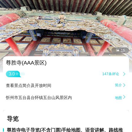


16
尊胜寺(AAA景区)
3.0
147条评论

分
查看景点简介及开放时间
简介


忻州市五台县台怀镇五台山风景区内
地图
导览
尊胜寺电子导览(不含门票)手绘地图、语音讲解、路线推