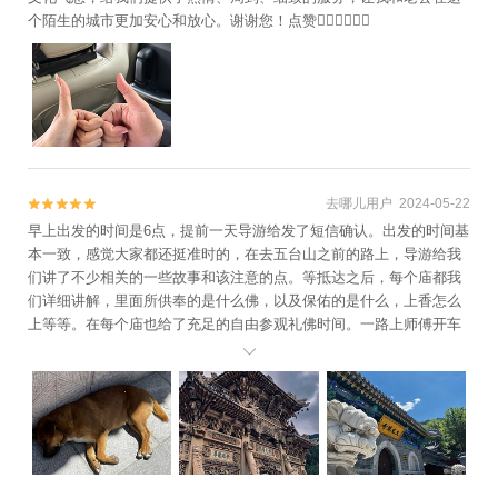
个陌生的城市更加安心和放心。谢谢您！点赞👍🏻👍🏻👍🏻
去哪儿用户 2024-05-22


早上出发的时间是6点，提前一天导游给发了短信确认。出发的时间基
本一致，感觉大家都还挺准时的，在去五台山之前的路上，导游给我
们讲了不少相关的一些故事和该注意的点。等抵达之后，每个庙都我
们详细讲解，里面所供奉的是什么佛，以及保佑的是什么，上香怎么
上等等。在每个庙也给了充足的自由参观礼佛时间。一路上师傅开车
也很稳，优秀。
