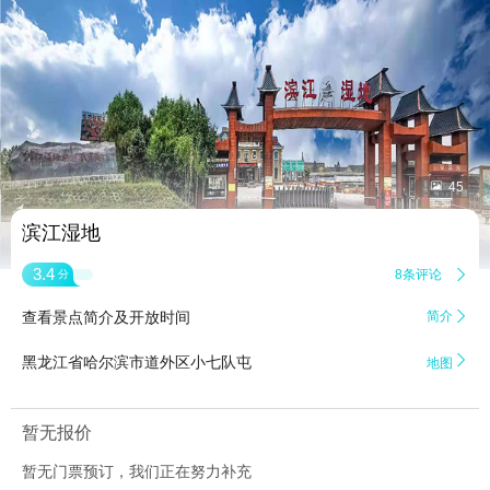


45
滨江湿地
3.4
8条评论

分
查看景点简介及开放时间
简介


黑龙江省哈尔滨市道外区小七队屯
地图
暂无报价
暂无门票预订，我们正在努力补充