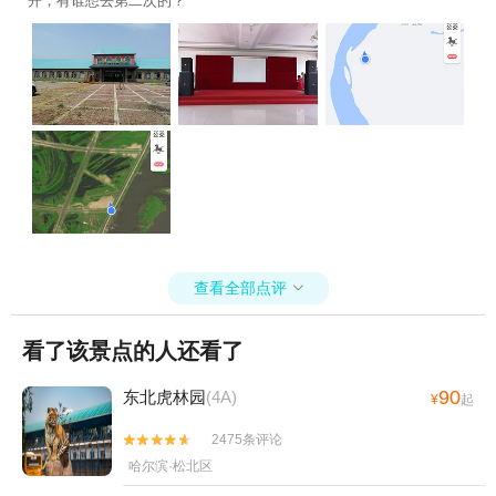
开，有谁想去第二次的？
查看全部点评

看了该景点的人还看了
90
东北虎林园
(4A)
¥
起
2475条评论


哈尔滨·松北区