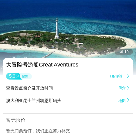


10
大冒险号游船Great Aventures
5.0
1条评论

分
超赞
查看景点简介及开放时间
简介


澳大利亚昆士兰州凯恩斯码头
地图
暂无报价
暂无门票预订，我们正在努力补充