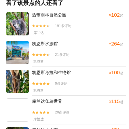
看了该景点的人还看了
102
热带雨林自然公园
¥
起
191条评论


库兰达
264
凯恩斯水族馆
¥
起
21条评论


凯恩斯
100
凯恩斯考拉和生物馆
¥
起
0条评论


凯恩斯
115
库兰达雀鸟世界
¥
起
20条评论


库兰达