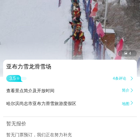


4
亚布力雪龙滑雪场
3.5
4条评论

分
查看景点简介及开放时间
简介


哈尔滨尚志市亚布力滑雪旅游度假区
地图
暂无报价
暂无门票预订，我们正在努力补充