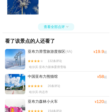
查看全部点评

看了该景点的人还看了
19.9
亚布力滑雪旅游度假区
(4A)
¥
起
132条评论


哈尔滨·亚布力新体委滑雪场
58
中国亚布力熊猫馆
¥
起
20条评论


哈尔滨·尚志市
120
亚布力森林小火车
¥
起
154条评论

