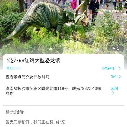


1
长沙798红馆大型恐龙馆
0条评论

暂无点评
查看景点简介及开放时间
简介

湖南省长沙市芙蓉区曙光北路119号，曙光798园区3栋
地图
红馆

暂无报价
暂无门票预订，我们正在努力补充