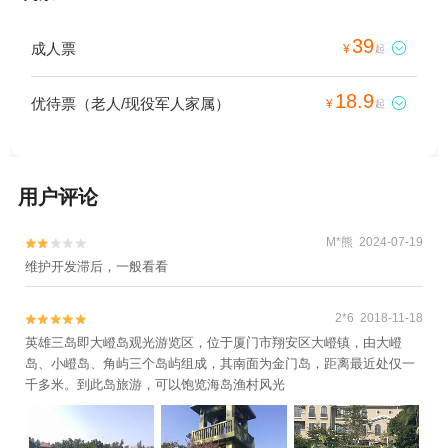
39
成人票

¥
起
18.9
优待票（老人/现役军人家属）

¥
起
用户评论
M*熊 2024-07-19


维护开发滞后，一般看看
2*6 2018-11-18


英雄三岛即大嶝岛观光游览区，位于厦门市翔安区大嶝镇，由大嶝
岛、小嶝岛、角屿三个岛屿组成，其南面为金门岛，距离最近处仅一
千多米。到此岛旅游，可以饱览海岛渔村风光