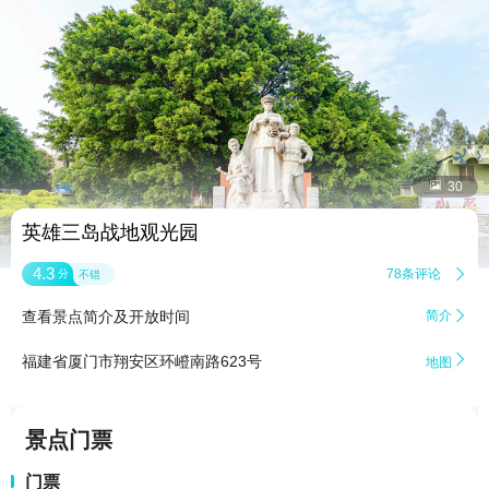


30
英雄三岛战地观光园
4.3
78条评论

分
不错
查看景点简介及开放时间
简介


福建省厦门市翔安区环嶝南路623号
地图
景点门票
门票