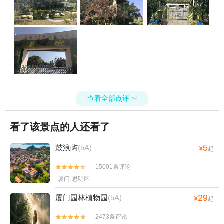
查看全部点评

看了该景点的人还看了
5
鼓浪屿
(5A)
¥
起
15001条评论


厦门·思明区
29
厦门园林植物园
(5A)
¥
起
2473条评论

