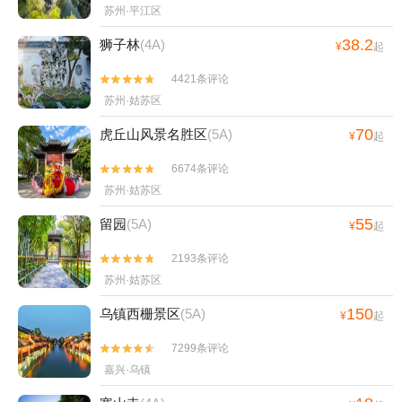
苏州·平江区
38.2
狮子林
(4A)
¥
起
4421条评论


苏州·姑苏区
70
虎丘山风景名胜区
(5A)
¥
起
6674条评论


苏州·姑苏区
55
留园
(5A)
¥
起
2193条评论


苏州·姑苏区
150
乌镇西栅景区
(5A)
¥
起
7299条评论


嘉兴·乌镇