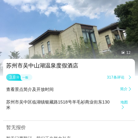


12
苏州市吴中山湖温泉度假酒店
3.8
317条评论

分
一般
查看景点简介及开放时间
简介

苏州市吴中区临湖镇银藏路1518号羊毛衫商业街东130
地图
米

暂无报价