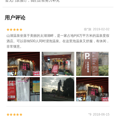
暂无门票预订，我们正在努力补充
用户评论
徐*旅 2019-02-02


山湖温泉坐落于美丽的太湖湖畔，是一家占地约6万平方米的温泉度假
酒店。可以容纳500人同时浸泡温泉。在这里泡温泉又舒服，有休闲，
非常惬意。
共7张
_*9 2018-06-15

