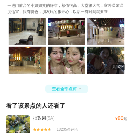
一进门前台的小姐姐笑的好甜，颜值很高，大堂很大气，室外温泉温
度适宜，很有特色，朋友玩的很开心，以后一有时间就要来
共10张
查看全部点评

看了该景点的人还看了
80
拙政园
(5A)
¥
起
13235条评论

