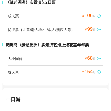
《缘起湄洲》实景演艺2日票
106
成人票

¥
起
99
优待票（儿童/老人/学生/军人/残疾人等）

¥
起
湄洲岛《缘起湄洲》实景演艺海上烟花嘉年华票
68
大小同价

¥
起
154
成人票

¥
起
一日游