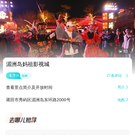


63
湄洲岛妈祖影视城
4.9
27条评论

分
很棒
查看景点简介及开放时间
简介


莆田市秀屿区湄洲岛东环路2000号
地图