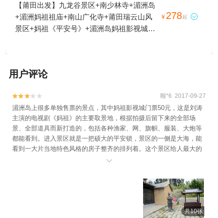
【莆田出发】九龙谷景区+南少林寺+湄洲岛
278
+湄洲妈祖祖庙+南山广化寺+莆田瑞云山风

¥
起
景区+妈祖《平安号》+湄洲岛妈祖影视城
+妈祖文化园+鹅尾神石园+南日岛+莆田水上
欢乐谷+莆田本地玩乐+凤凰山公园+湄洲岛
《首见妈祖》大型沉浸式数字光影秀+《印象
用户评论
·妈祖》演出+湄洲岛水上运动中心1日游
顺*6 2017-09-27


湄洲岛上很多单独售票的景点，其中妈祖影视城门票50元，这是刘涛
主演的电视剧《妈祖》的主要取景地，根据拍摄后留下来的全部场
景、全部道具而新打造的，包括各种渔家、网、旗帜、服装、大炮等
都能看到。进入景区就是一把硕大的平安锁，景区的一侧是大海，能
看到一大片当地特色风格的房子整齐的排列着。这个景区给人最大的
不足是一切都很新，仿古的建筑也看不出太多的古味，但由于依山傍

海，听风观海很惬意，所以景色也不会太差。只能说根据时间选择参
观。很多人觉得门票太贵一般只在门口拍照就走了，以致于景区内人
不多，可以慢慢地逛，一小时游览已足够。唯一觉得舒服的是可以登
望海台。乘坐3路旅游专线公交可到。妈祖影视城后2站就是鹅尾神石
园和黄金沙滩。
共10张