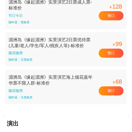
湄洲岛《缘起湄洲》实景演艺2日票成人票-
128
¥
标准价
预订
可订今日
随时退
需换票
湄洲岛《缘起湄洲》实景演艺2日票优待票
99
¥
(儿童/老人/学生/军人/残疾人等)-标准价
预订
随买随用
随时退
无需换票
湄洲岛《缘起湄洲》实景演艺海上烟花嘉年
68
¥
华票不限人群-标准价
预订
随买随用
随时退
无需换票
演出