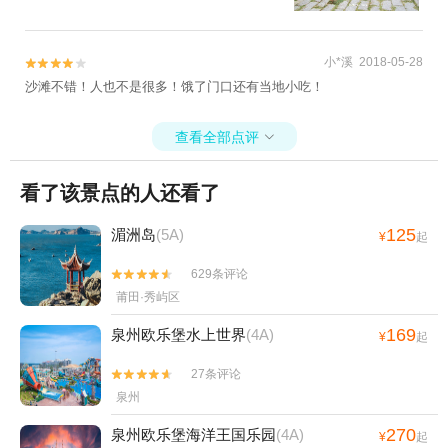
小*溪 2018-05-28


沙滩不错！人也不是很多！饿了门口还有当地小吃！
查看全部点评

看了该景点的人还看了
125
湄洲岛
(5A)
¥
起
629条评论


莆田·秀屿区
169
泉州欧乐堡水上世界
(4A)
¥
起
27条评论


泉州
270
泉州欧乐堡海洋王国乐园
(4A)
¥
起