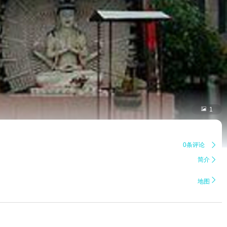

1
0条评论

简介


地图