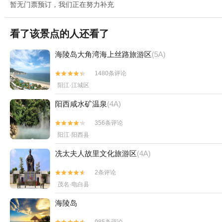
暂无门票预订，我们正在努力补充
看了该景点的人还看了
海陵岛大角湾海上丝路旅游区
(5A)
1480条评论


阳江·江城区
阳西咸水矿温泉
(4A)
356条评论


阳江·阳西县
冼太夫人故里文化旅游区
(4A)
2条评论


茂名·电白县
海陵岛