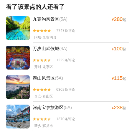
看了该景点的人还看了
280
九寨沟风景区
(5A)
¥
起
7747条评论


阿坝·九寨沟县
100
万岁山武侠城
(4A)
¥
起
1229条评论


开封·龙亭区
115
泰山风景区
(5A)
¥
起
6302条评论


泰安·泰山区
238
河南宝泉旅游区
(5A)
¥
起
1370条评论


新乡·辉县市