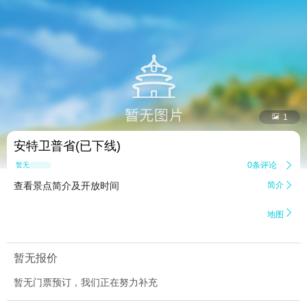


1
安特卫普省(已下线)
0条评论

暂无点评
查看景点简介及开放时间
简介


地图
暂无报价
暂无门票预订，我们正在努力补充