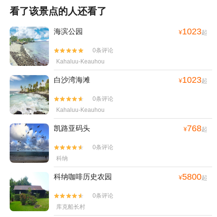
看了该景点的人还看了
1023
海滨公园
¥
起
0条评论


Kahaluu-Keauhou
1023
白沙湾海滩
¥
起
0条评论


Kahaluu-Keauhou
768
凯路亚码头
¥
起
0条评论


科纳
5800
科纳咖啡历史农园
¥
起
0条评论


库克船长村