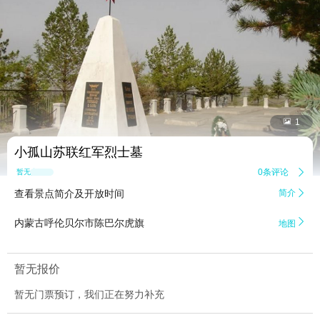


1
小孤山苏联红军烈士墓
0条评论

暂无点评
查看景点简介及开放时间
简介


内蒙古呼伦贝尔市陈巴尔虎旗
地图
暂无报价
暂无门票预订，我们正在努力补充