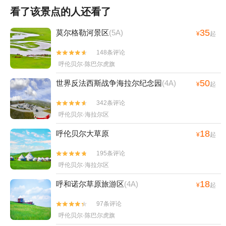
看了该景点的人还看了
35
莫尔格勒河景区
(5A)
¥
起
148条评论


呼伦贝尔·陈巴尔虎旗
50
世界反法西斯战争海拉尔纪念园
(4A)
¥
起
342条评论


呼伦贝尔·海拉尔区
18
呼伦贝尔大草原
¥
起
195条评论


呼伦贝尔·海拉尔区
18
呼和诺尔草原旅游区
(4A)
¥
起
97条评论


呼伦贝尔·陈巴尔虎旗