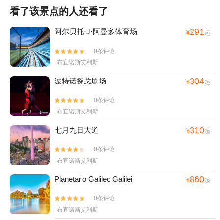
看了该景点的人还看了
291
阿尔贝托·J·阿曼多体育场
¥
起
0条评论


布宜诺斯艾利斯
304
波特诺探戈剧场
¥
起
0条评论


布宜诺斯艾利斯
310
七月九日大道
¥
起
0条评论


布宜诺斯艾利斯
860
Planetario Galileo Galilei
¥
起
0条评论


布宜诺斯艾利斯