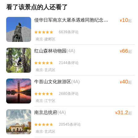
看了该景点的人还看了
10
侵华日军南京大屠杀遇难同胞纪念馆
(4A)
¥
起
6639条评论


南京·建邺区
66
红山森林动物园
(4A)
¥
起
2144条评论


南京·玄武区
40
牛首山文化旅游区
(4A)
¥
起
2680条评论


南京·江宁区
31.2
南京总统府
(4A)
¥
起
20545条评论


南京·玄武区