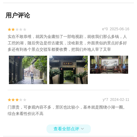
用户评论
e*0 2025-06-16


实在不敢恭维，就因为金庸拍了一部电视剧，就收我们那么多钱，人
工挖的湖，随后旁边是些古建筑，没啥新意，外面类似的景点好多好
多还有到各个景点交驳车都要收费，把我们外地人宰了又宰
y*7 2024-02-11


门票贵，可参观内容不多，景区也比较小，基本就是围绕小湖一圈。
综合来看性价比不高
查看全部点评
