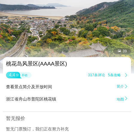


39
桃花岛风景区(AAAA景区)
4.4
317条评论
5条攻略

分
不错
查看景点简介及开放时间
简介


浙江省舟山市普陀区桃花镇
地图
暂无报价
暂无门票预订，我们正在努力补充