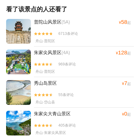
看了该景点的人还看了
58
普陀山风景区
(5A)
¥
起
6713条评论


舟山·普陀区
128
朱家尖风景区
(4A)
¥
起
969条评论


舟山·普陀区
7
秀山岛景区
¥
起
55条评论


舟山·岱山县
0
朱家尖大青山景区
¥
起
405条评论


舟山·朱家尖风景区