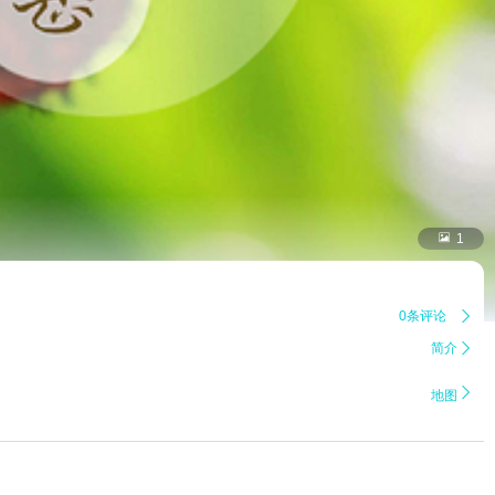

1
0条评论

简介


地图