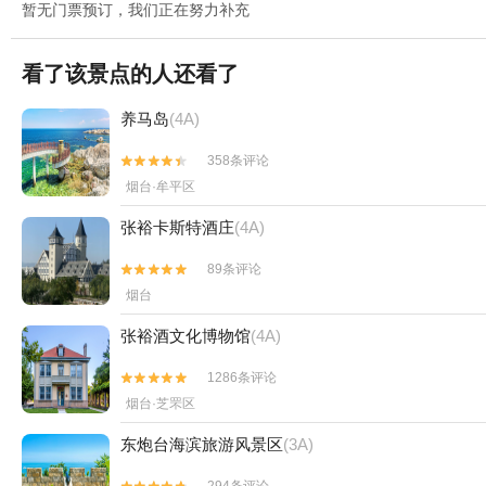
暂无门票预订，我们正在努力补充
看了该景点的人还看了
养马岛
(4A)
358条评论


烟台·牟平区
张裕卡斯特酒庄
(4A)
89条评论


烟台
张裕酒文化博物馆
(4A)
1286条评论


烟台·芝罘区
东炮台海滨旅游风景区
(3A)