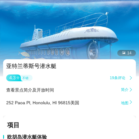


14
亚特兰蒂斯号潜水艇
4.3
19条评论

分
不错
查看景点简介及开放时间
简介


252 Paoa Pl, Honolulu, HI 96815美国
地图
项目
欧胡岛潜水艇体验