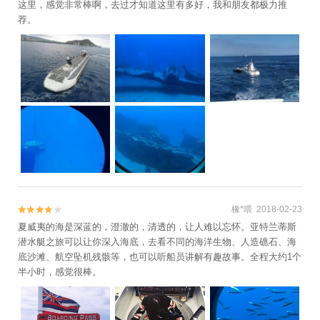
这里，感觉非常棒啊，去过才知道这里有多好，我和朋友都极力推
荐。
橡*喂 2018-02-23


夏威夷的海是深蓝的，澄澈的，清透的，让人难以忘怀。亚特兰蒂斯
潜水艇之旅可以让你深入海底，去看不同的海洋生物、人造礁石、海
底沙滩、航空坠机残骸等，也可以听船员讲解有趣故事。全程大约1个
半小时，感觉很棒。 ​