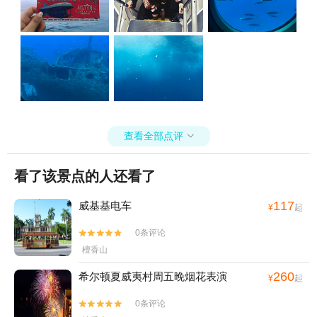
查看全部点评

看了该景点的人还看了
117
威基基电车
¥
起
0条评论


檀香山
260
希尔顿夏威夷村周五晚烟花表演
¥
起
0条评论

