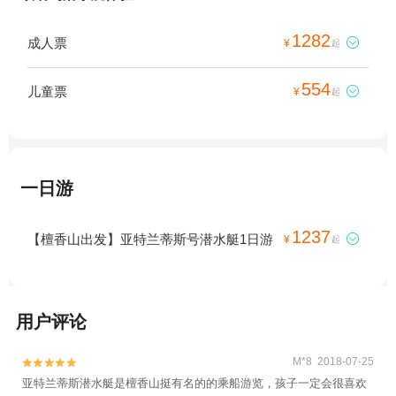
1282
成人票

¥
起
554
儿童票

¥
起
一日游
1237
【檀香山出发】亚特兰蒂斯号潜水艇1日游

¥
起
用户评论
M*8 2018-07-25


亚特兰蒂斯潜水艇是檀香山挺有名的的乘船游览，孩子一定会很喜欢