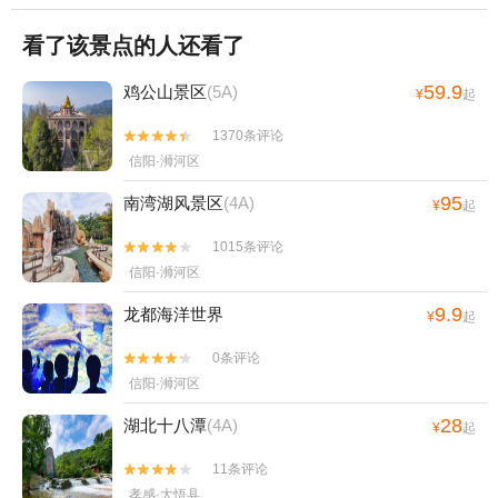
看了该景点的人还看了
59.9
鸡公山景区
(5A)
¥
起
1370条评论


信阳·浉河区
95
南湾湖风景区
(4A)
¥
起
1015条评论


信阳·浉河区
9.9
龙都海洋世界
¥
起
0条评论


信阳·浉河区
28
湖北十八潭
(4A)
¥
起
11条评论


孝感·大悟县