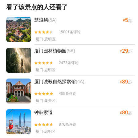
看了该景点的人还看了
5
鼓浪屿
(5A)
¥
起
15001条评论


厦门·思明区
29
厦门园林植物园
(5A)
¥
起
2473条评论


厦门·思明区
89
厦门诚毅自然探索馆
(4A)
¥
起
405条评论


厦门·集美区
80
钟鼓索道
¥
起
876条评论


厦门·思明区