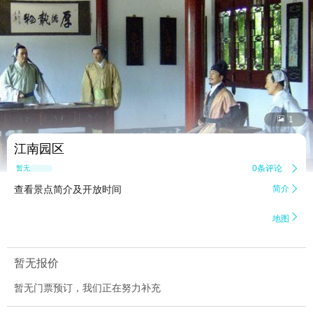


1
江南园区
0条评论

暂无点评
查看景点简介及开放时间
简介


地图
暂无报价
暂无门票预订，我们正在努力补充