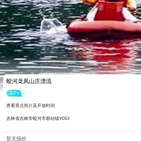
蛟河龙凤山庄漂流
3.7
分
查看景点简介及开放时间
吉林省吉林市蛟河市新站镇Y053
暂无报价