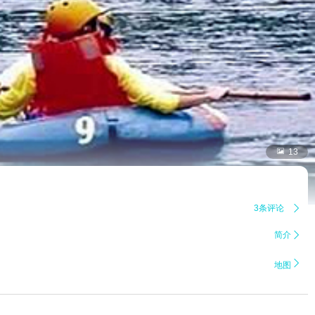

13
3条评论

简介


地图