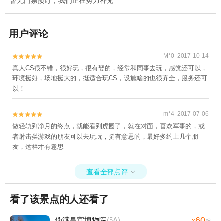
暂无门票预订，我们正在努力补充
用户评论
M*0 2017-10-14


真人CS很不错，很好玩，很有娶的，经常和同事去玩，感觉还可以，
环境挺好，场地挺大的，挺适合玩CS，设施啥的也很齐全，服务还可
以！
m*4 2017-07-06


做轻轨到净月的终点，就能看到虎园了，就在对面，喜欢军事的，或
者射击类游戏的朋友可以去玩玩，挺有意思的，最好多约上几个朋
友，这样才有意思
查看全部点评

看了该景点的人还看了
60
伪满皇宫博物院
(5A)