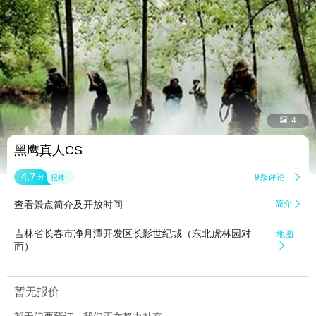


4
黑鹰真人CS
4.7
9条评论

分
很棒
查看景点简介及开放时间
简介

吉林省长春市净月潭开发区长影世纪城（东北虎林园对
地图
面）

暂无报价