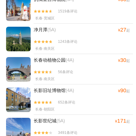
¥
起
1519条评论


长春·宽城区
27
净月潭
(5A)
¥
起
1243条评论


长春·南关区
30
长春动植物公园
(4A)
¥
起
56条评论


长春·南关区
90
长影旧址博物馆
(4A)
¥
起
652条评论


长春·朝阳区
171
长影世纪城
(5A)
¥
起
3491条评论

