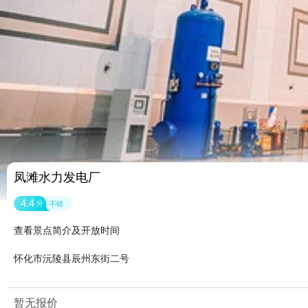
凤滩水力发电厂
4.4
分
不错
查看景点简介及开放时间
怀化市沅陵县辰州东街二号
暂无报价