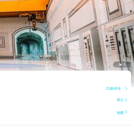

5
15条评论

简介


地图