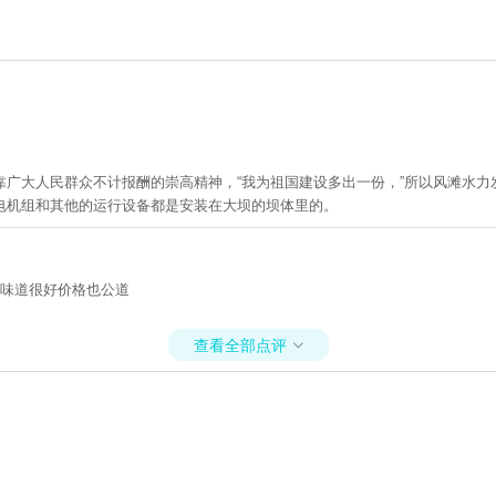
靠广大人民群众不计报酬的崇高精神，“我为祖国建设多出一份，”所以风滩水
电机组和其他的运行设备都是安装在大坝的坝体里的。
 味道很好价格也公道
查看全部点评
