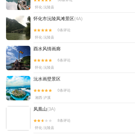
38条评论


怀化·沅陵县
怀化市沅陵凤滩景区
(4A)
0条评论


怀化·沅陵县
酉水风情画廊
6条评论


怀化·沅陵县
沅水画壁景区
0条评论


湘西·泸溪
凤凰山
(3A)
8条评论


怀化·沅陵县