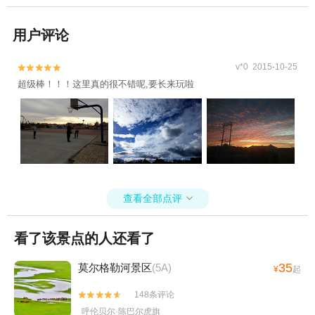
用户评论
v*0 2015-10-25


超级棒！！！这里真的很不错呢,要长来玩啦
查看全部点评

看了该景点的人还看了
35
莫尔格勒河景区
(5A)
¥
起
148条评论


呼伦贝尔·陈巴尔虎旗