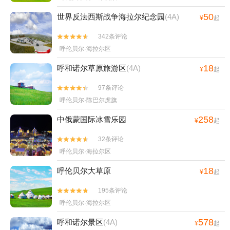
50
世界反法西斯战争海拉尔纪念园
(4A)
¥
起
342条评论


呼伦贝尔·海拉尔区
18
呼和诺尔草原旅游区
(4A)
¥
起
97条评论


呼伦贝尔·陈巴尔虎旗
258
中俄蒙国际冰雪乐园
¥
起
32条评论


呼伦贝尔·海拉尔区
18
呼伦贝尔大草原
¥
起
195条评论


呼伦贝尔·海拉尔区
578
呼和诺尔景区
(4A)
¥
起