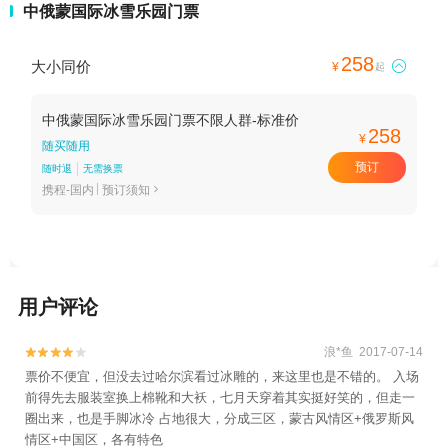
中俄蒙国际冰雪乐园门票
258
大小同价

¥
起
中俄蒙国际冰雪乐园门票不限人群-标准价
258
¥
随买随用
预订
随时退
无需换票
携程-国内
预订须知

用户评论
浪*鱼 2017-07-14


票价不便宜，但没去过哈尔滨看过冰雕的，来这里也是不错的。 入场
前得先去服装室换上棉靴和大袄，七月天穿着其实挺好笑的，但走一
圈出来，也是手脚冰冷 占地很大，分成三区，蒙古风情区+俄罗斯风
情区+中国区，各有特色