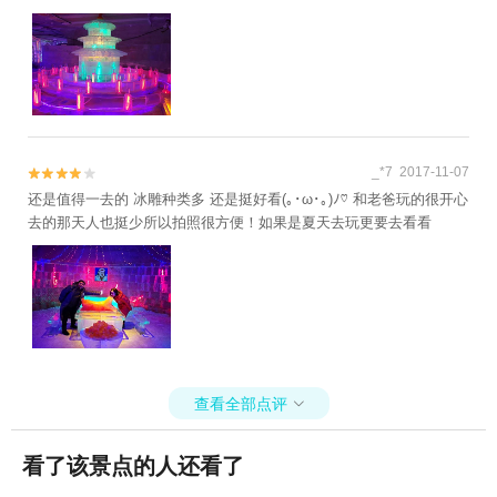
_*7 2017-11-07


还是值得一去的 冰雕种类多 还是挺好看(｡･ω･｡)ﾉ♡ 和老爸玩的很开心
去的那天人也挺少所以拍照很方便！如果是夏天去玩更要去看看
查看全部点评

看了该景点的人还看了