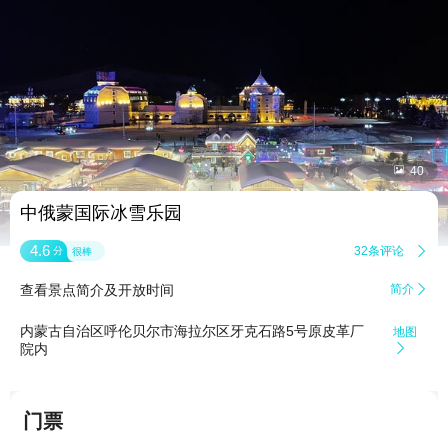


40
中俄蒙国际冰雪乐园
4.6
32条评论

分
很棒
查看景点简介及开放时间
简介

内蒙古自治区呼伦贝尔市海拉尔区牙克石路5号原皮革厂
地图
院内

门票