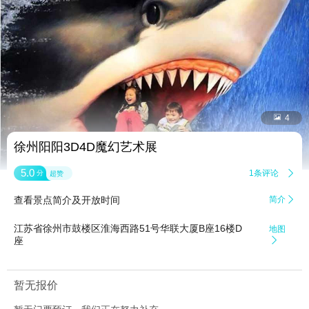


4
徐州阳阳3D4D魔幻艺术展
5.0
1条评论

分
超赞
查看景点简介及开放时间
简介

江苏省徐州市鼓楼区淮海西路51号华联大厦B座16楼D
地图
座

暂无报价