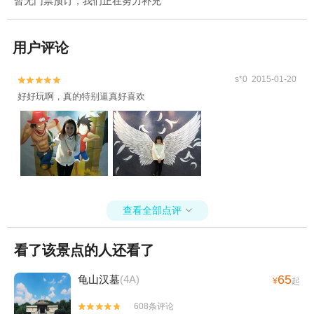
暂无门票预订，我们正在努力补充
用户评论
s*0 2015-01-20


好好玩啊，真的特别逼真好喜欢
查看全部点评

看了该景点的人还看了
65
龟山汉墓
(4A)
¥
起
608条评论

