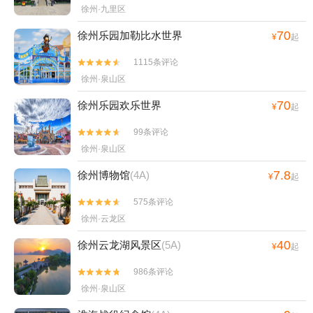
徐州·九里区
70
徐州乐园加勒比水世界
¥
起
1115条评论


徐州·泉山区
70
徐州乐园欢乐世界
¥
起
99条评论


徐州·泉山区
7.8
徐州博物馆
(4A)
¥
起
575条评论


徐州·云龙区
40
徐州云龙湖风景区
(5A)
¥
起
986条评论


徐州·泉山区