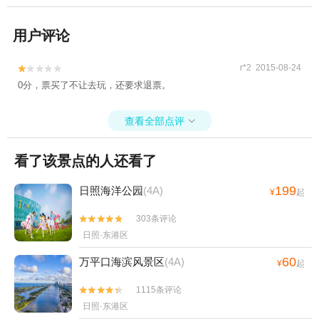
用户评论
r*2 2015-08-24


0分，票买了不让去玩，还要求退票。
查看全部点评

看了该景点的人还看了
199
日照海洋公园
(4A)
¥
起
303条评论


日照·东港区
60
万平口海滨风景区
(4A)
¥
起
1115条评论


日照·东港区