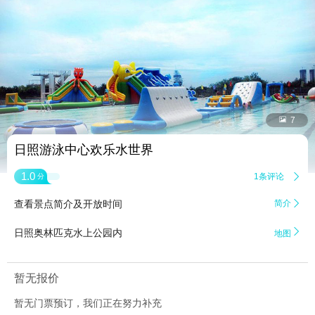


7
日照游泳中心欢乐水世界
1.0
1条评论

分
查看景点简介及开放时间
简介


日照奥林匹克水上公园内
地图
暂无报价
暂无门票预订，我们正在努力补充