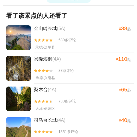
看了该景点的人还看了
38
金山岭长城
(5A)
¥
起
589条评论


承德·滦平县
110
兴隆溶洞
(4A)
¥
起
83条评论


承德·兴隆县
65
梨木台
(4A)
¥
起
733条评论


天津·蓟州区
40
司马台长城
(4A)
¥
起
1851条评论

