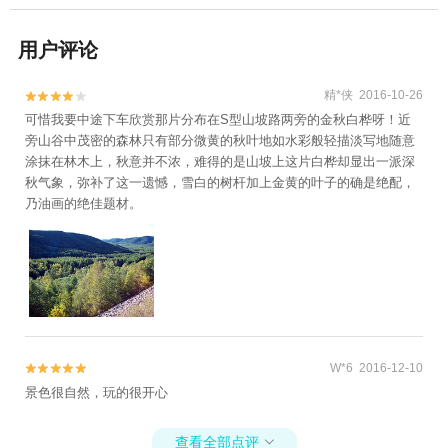
用户评论
精*侠 2016-10-26


可惜我要中途下车欣赏那片分布在S型山坡路两旁的金秋白桦呀！近
旁山谷中茂密的森林只有部分微黄的秋叶地如水彩般轻描淡写地随意
涂抹在林木上，秋意并不浓，难得的是山坡上这片白桦却显出一派深
秋气象，弥补了这一遗憾，雪白的树杆加上金黄的叶子的确是绝配，
乃油画的绝佳题材。
W*6 2016-12-10


景色很自然，玩的很开心
查看全部点评
