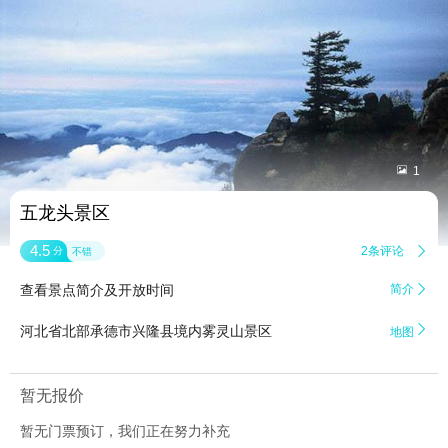


1
五龙头景区
4.5
2条评论

分
不错
查看景点简介及开放时间
简介


河北省北部承德市兴隆县境内雾灵山景区
地图
暂无报价
暂无门票预订，我们正在努力补充