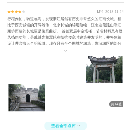
M*6 2018-11-24


行程匆忙，转道临海，发现浙江居然有历史非常悠久的江南长城。相
比于西安城墙的开阔雄伟，北京长城的绵延险峻，江南这段延山靠江
顺势而建的长城更是俊秀曲折。 首创双层中空塔楼，节省材料又有遮
风挡雨功能，是戚继光和潭纶在抵抗倭寇时建造并发明的，并将建筑
设计理念搬运至明长城。现存只有半个围城的城墙，靠旧城区的部分
已经拆没了，剩下部分依然起到防洪作用。 揽胜门作为起点的话，需

要爬好汉坡，比较陡，年老体弱的可以靠边上弯曲的辅助台阶上。从
城门楼子出发，一路也有不少陡峭之处，真正的门楼不多，中间都是
几个双层敌台，可以看看有关历史或人物的图片介绍，顺便歇歇脚，
景点沿途也有一些。走走停停，到梅园朝天门附近，再到望江门和兴
善门那一段比较平缓，只能看看江景，我们就下了城墙，顺着西门街
再逛逛老城区，这样半天行程就结束了。
共14张
查看全部点评
