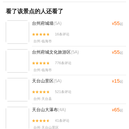
看了该景点的人还看了
55
台州府城墙
(5A)
¥
起
16条评论


台州·临海市
55
台州府城文化旅游区
(5A)
¥
起
776条评论


台州·临海市
15
天台山景区
(5A)
¥
起
521条评论


台州·天台县
65
天台山大瀑布
(4A)
¥
起
41条评论


台州·天台山景区