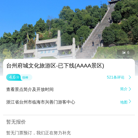


6
台州府城文化旅游区-已下线(AAAA景区)
4.6
521条评论

分
很棒
查看景点简介及开放时间
简介


浙江省台州市临海市兴善门游客中心
地图
暂无报价
暂无门票预订，我们正在努力补充