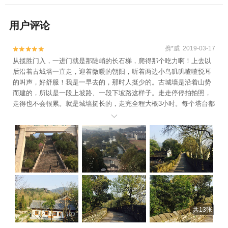
用户评论
携*威 2019-03-17


从揽胜门入，一进门就是那陡峭的长石梯，爬得那个吃力啊！上去以
后沿着古城墙一直走，迎着微暖的朝阳，听着两边小鸟叽叽喳喳悦耳
的叫声，好舒服！我是一早去的，那时人挺少的。古城墙是沿着山势
而建的，所以是一段上坡路、一段下坡路这样子。走走停停拍拍照，
走得也不会很累。就是城墙挺长的，走完全程大概3小时。每个塔台都
有景点的历史介绍，还有二维码扫码讲解。听完对历史的了解深刻了

很多！沿途的公共设施做的不错，每隔一段路就有一个洗手间。而且
没个洗手间都很漂亮干净！
共13张