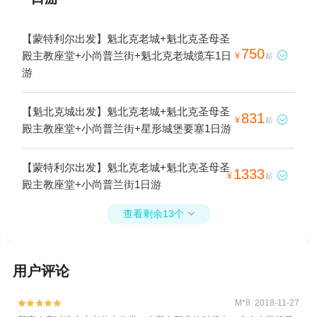
【蒙特利尔出发】魁北克老城+魁北克圣母圣
750
殿主教座堂+小尚普兰街+魁北克老城缆车1日

¥
起
游
【魁北克城出发】魁北克老城+魁北克圣母圣
831

¥
起
殿主教座堂+小尚普兰街+星形城堡要塞1日游
【蒙特利尔出发】魁北克老城+魁北克圣母圣
1333

¥
起
殿主教座堂+小尚普兰街1日游
查看剩余13个

用户评论
M*8 2018-11-27

