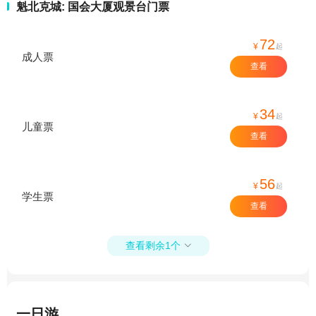
魁北克城: 国会大厦观景台门票
72
¥
起
成人票
查看
34
¥
起
儿童票
查看
56
¥
起
学生票
查看
查看剩余1个

一日游