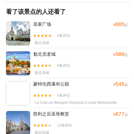
看了该景点的人还看了
665
皇家广场
¥
起
0条评论


魁北克城
589
魁北克老城
¥
起
0条评论


魁北克城
545
蒙特伦西瀑布公园
¥
起
0条评论


La Cote-de-Beaupre Regional County Municipality
677
胜利之后圣母教堂
¥
起
13条评论


魁北克城