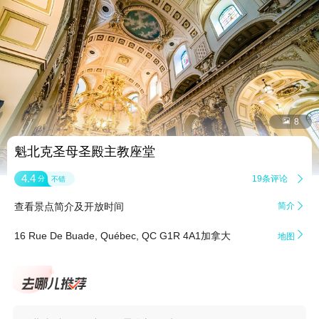


8
魁北克圣母圣殿主教座堂
4.4
19条评论

分
不错
查看景点简介及开放时间
简介


16 Rue De Buade, Québec, QC G1R 4A1加拿大
地图