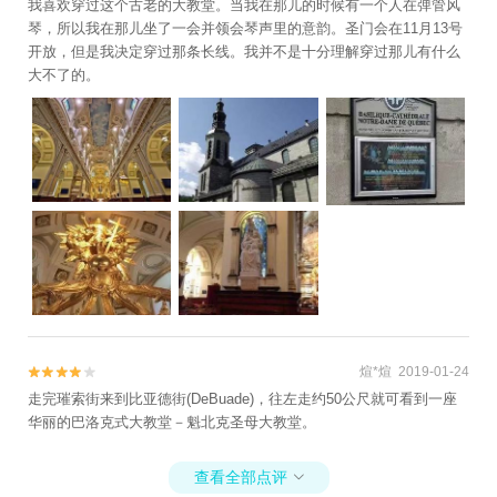
我喜欢穿过这个古老的大教堂。当我在那儿的时候有一个人在弹管风
琴，所以我在那儿坐了一会并领会琴声里的意韵。圣门会在11月13号
开放，但是我决定穿过那条长线。我并不是十分理解穿过那儿有什么
大不了的。
煊*煊 2019-01-24


走完璀索街来到比亚德街(DeBuade)，往左走约50公尺就可看到一座
华丽的巴洛克式大教堂－魁北克圣母大教堂。
查看全部点评
