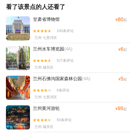
看了该景点的人还看了
80
甘肃省博物馆
¥
起
240条评论


兰州·七里河区
6
兰州水车博览园
(4A)
¥
起
527条评论


兰州·城关区
5
兰州石佛沟国家森林公园
(4A)
¥
起
6条评论


兰州·七里河区
95
兰州黄河游轮
¥
起
50条评论


兰州·城关区